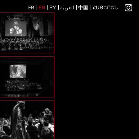
FR
EN
РУ
العربية
中国
ՀԱՅԵՐԵՆ